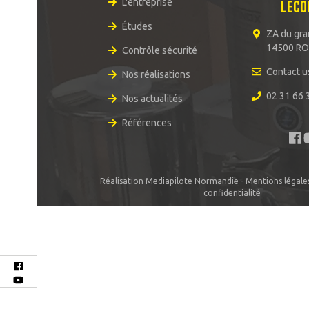
L'entreprise
LECO
service
Études
commercial
ZA du gra
:
14500 R
Contrôle sécurité
02
Contact u
Nos réalisations
31
66
02 31 66 
Nos actualités
34
Références
00
Réalisation
Mediapilote Normandie
-
Mentions légale
confidentialité