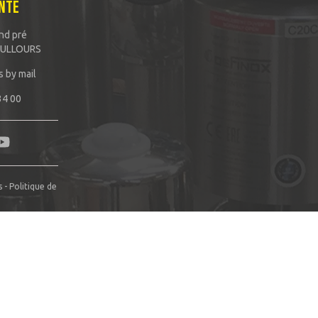
NTE
nd pré
OULLOURS
s by mail
34 00
s
-
Politique de